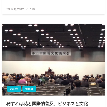
投
23 12月,2012
610
稿
日:
2012年
剣道論
秘すれば花と国際的普及、ビジネスと文化