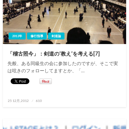
2012年
修行指導
剣道論
「稽古照今」：剣道の‘教え’を考える[7]
先般、ある同級生の会に参加したのですが、そこで実
は呟きのフォローしてますとか、「…
投
25 12月,2012
610
稿
日: