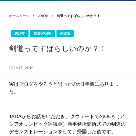
ホームページ
2010年
剣道ってすばらしいのか？！
2010年
剣道WORK
剣道論
剣道ってすばらしいのか？！
投
26 5月,2010
稿
日:
実はブログをやろうと思ったのが1年前にありまし
た。
JADAからお話をいただき、クウェートでのOCA（ア
ジアオリンピック評議会）新事務所開所式での剣道の
デモンストレーションをして、帰国した後です。