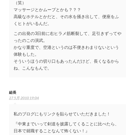
（笑）
マッサージとかムーブとかも？？？
高級なホテルとかだと、その水を掻き出して、便座をふ
くヒトがいるんだ。
この出発の3日前に右ヒラメ筋断裂して、足引きずってや
ったのこの演武。
かなり重度で、空港というのは不便きわまりないという
体験もした。
そういうほうの切り口もあったんだけど、長くなるから
ね、こんなもんで。
組長
27 5月,2010 19:04
私のブログにもリンクを貼らせていただきました！
『中東までいって剣道を披露してくることに比べたら、
日本で就職することなんて怖くない！』