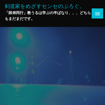
コ
剣道家をめざすセンセのぶろぐ。
ン
「師弟同行」教うるは学ぶの半ばなり、、、どちら
テ
もまだまだです。
ン
ツ
へ
ス
キ
ッ
プ