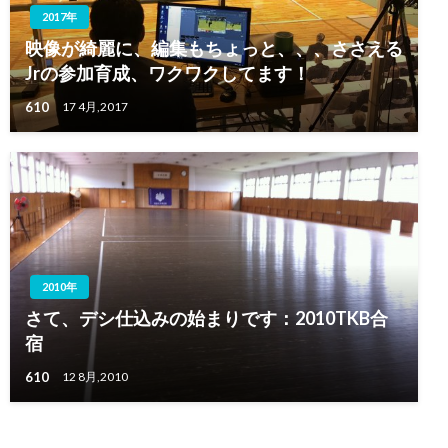
2017年
映像が綺麗に、編集もちょっと、、、ささえる
Jrの参加育成、ワクワクしてます！
610
17 4月,2017
2010年
さて、デシ仕込みの始まりです：2010TKB合
宿
610
12 8月,2010