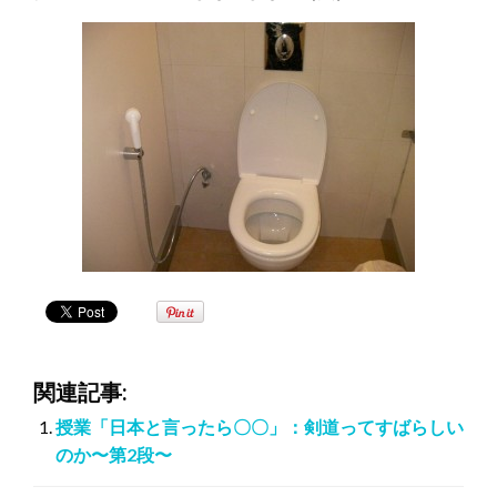
関連記事:
授業「日本と言ったら〇〇」：剣道ってすばらしい
のか〜第2段〜