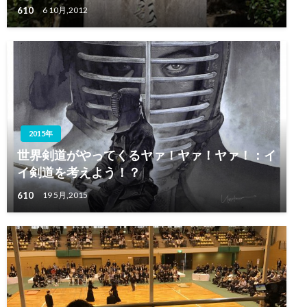
610
6 10月,2012
2015年
世界剣道がやってくるヤァ！ヤァ！ヤァ！：イ
イ剣道を考えよう！？
610
19 5月,2015