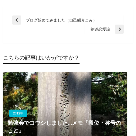
投
ブログ始めてみました（自己紹介こみ）
前
稿
の
剣道恋愛論
次
投
ナ
の
稿
ビ
投
稿
ゲ
こちらの記事はいかがですか？
ー
シ
ョ
ン
2012年
勉強会でコウシしました…メモ「段位・称号の
こと」