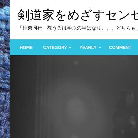
コ
剣道家をめざすセン
ン
テ
ン
「師弟同行」教うるは学ぶの半ばなり、、、どちらも
ツ
へ
HOME
CATEGORY
YEARLY
COMMENT
ス
キ
ッ
プ