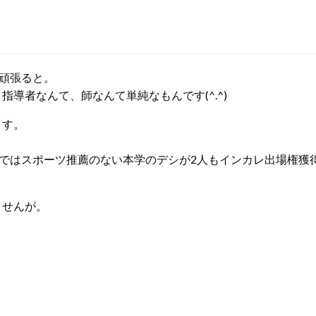
頑張ると。
導者なんて、師なんて単純なもんです(^.^)
ます。
会ではスポーツ推薦のない本学のデシが2人もインカレ出場権獲
ませんが。