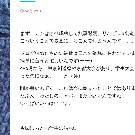
投
6 6月,2010
稿
日:
まず、デシはオペ成功して無事退院、リハビリ&剣道
こういうことで素直によろこんでしまうんです。。。指
ブログ始めたものの最近は日常の雑務におわれてい
簡単に言うと忙しいんです(ーー;)
4~5月なら、東京剣道祭や京都大会があり、学生大
ったのになぁ、、、と（笑）
間が悪いんです、これは今に始まったことではあり
たぶん、わたしのキャパもまた小さいんですね。
いっぱいいっぱいです。
今回はちとお仕事の話+α。