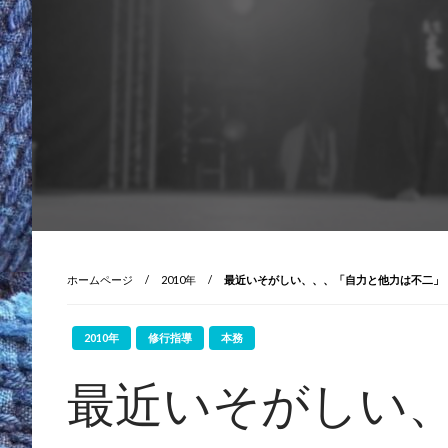
ホームページ
2010年
最近いそがしい、、、「自力と他力は不二」
2010年
修行指導
本務
最近いそがしい