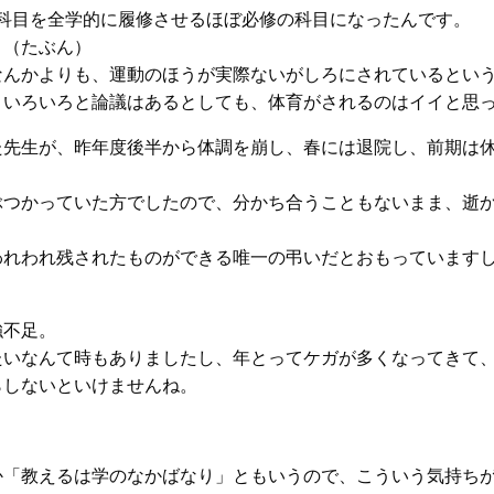
科目を全学的に履修させるほぼ必修の科目になったんです。
！（たぶん）
なんかよりも、運動のほうが実際ないがしろにされているとい
、いろいろと論議はあるとしても、体育がされるのはイイと思
た先生が、昨年度後半から体調を崩し、春には退院し、前期は休
ぶつかっていた方でしたので、分かち合うこともないまま、逝
われわれ残されたものができる唯一の弔いだとおもっています
強不足。
たいなんて時もありましたし、年とってケガが多くなってきて
らしないといけませんね。
か「教えるは学のなかばなり」ともいうので、こういう気持ち