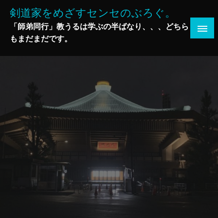
コ
剣道家をめざすセンセのぶろぐ。
ン
「師弟同行」教うるは学ぶの半ばなり、、、どちら
テ
もまだまだです。
ン
ツ
へ
ス
キ
ッ
プ