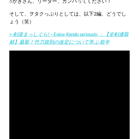
○かきさん、リーダー、ガンバってください！
そして、ヲタクっぷりとしては、以下2編、どうでし
ょう（笑）
> 剣道まっしぐら! – Enjoy Kendo seriously-：【全剣連取
材】最新！竹刀規則の改定について学ぶ 前半