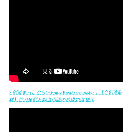
> 剣道まっしぐら! – Enjoy Kendo seriously-：【全剣連取
材】竹刀規則と剣道用語の基礎知識 後半