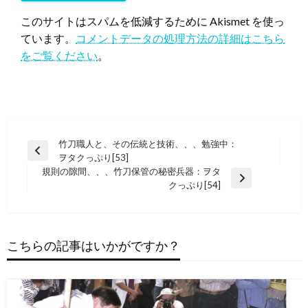
このサイトはスパムを低減するために Akismet を使っ
ています。
コメントデータの処理方法の詳細はこちら
をご覧ください
。
投
竹刀職人と、その伝統と技術、、、勉強中：
前
ヲタクっぷり[53]
稿
の
規則の隙間、、、竹刀保管の秘密兵器：ヲタ
ナ
投
次
クっぷり[54]
稿
の
ビ
投
ゲ
稿
ー
こちらの記事はいかがですか？
シ
ョ
ン