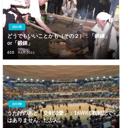
2011年
どうでもいいことかも（その２）：「鍛練」
or「鍛錬」
610
9 6月,2011
2015年
うたげのあと「交剣知愛」：16WKC観戦記で
はありません、たぶん。