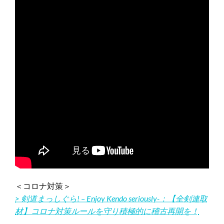
＜コロナ対策＞
> 剣道まっしぐら! – Enjoy Kendo seriously-：【全剣連取
材】コロナ対策ルールを守り積極的に稽古再開を！