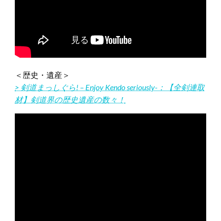
＜歴史・遺産＞
> 剣道まっしぐら! – Enjoy Kendo seriously-：【全剣連取
材】剣道界の歴史遺産の数々！