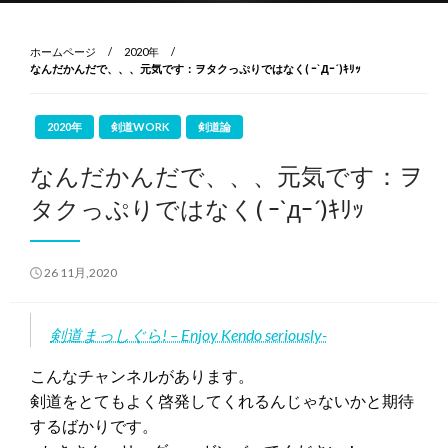
ホームページ
2020年
なんだかんだで、、、元気です：ヲタクっぷりではなく( ｰ`Дｰ´)ｷﾘｯ
2020年
剣道WORK
剣道論
なんだかんだで、、、元気です：ヲ
タクっぷりではなく( ｰ`дｰ´)ｷﾘｯ
投
26 11月,2020
稿
日:
剣道まっしぐら! – Enjoy Kendo seriously-
こんなチャンネルがあります。
剣道をとてもよく啓発してくれるんじゃないかと期待
するばかりです。