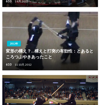
610
1 6月,2015
2012年
変形の構え？…構えと打突の有効性：とあると
ころつぶやきあったこと
610
11 10月,2012