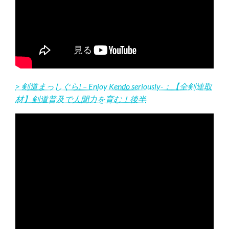
> 剣道まっしぐら! – Enjoy Kendo seriously-：【全剣連取
材】剣道普及で人間力を育む！後半